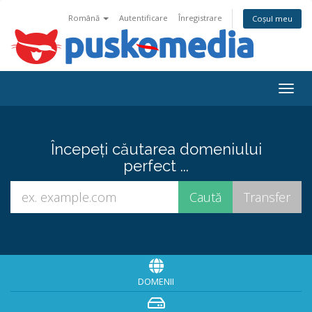
Română
Autentificare
Înregistrare
Coșul meu
Togg
navig
Începeți căutarea domeniului
perfect ...
DOMENII