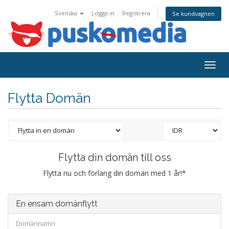
Svenska
Logga in
Registrera
Se kundvagnen
Togg
navig
Flytta Domän
Flytta din domän till oss
Flytta nu och förläng din domän med 1 år!*
En ensam domänflytt
Domännamn