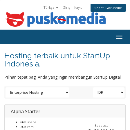
Türkçe
Giriş
Kayıt
Sepeti Görüntüle
Togg
navig
Hosting terbaik untuk StartUp
Indonesia.
Pilihan tepat bagi Anda yang ingin membangun StartUp Digital
Alpha Starter
6GB
space
Sadece..
2GB
ram