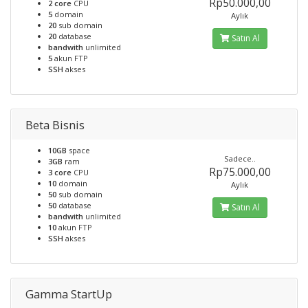
Rp50.000,00
2 core
CPU
5
domain
Aylık
20
sub domain
20
database
Satın Al
bandwith
unlimited
5
akun FTP
SSH
akses
Beta Bisnis
10GB
space
Sadece..
3GB
ram
Rp75.000,00
3 core
CPU
10
domain
Aylık
50
sub domain
50
database
Satın Al
bandwith
unlimited
10
akun FTP
SSH
akses
Gamma StartUp